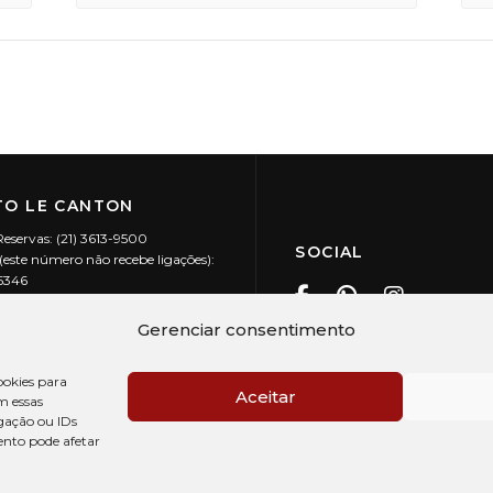
O LE CANTON
Reservas: (21) 3613-9500
SOCIAL
este número não recebe ligações):
-5346
ecanton.com.br
Teresópolis / RJ
Gerenciar consentimento
20.394/0001-88
okies para
Aceitar
m essas
gação ou IDs
ento pode afetar
PRÉ CHECK-IN
AV