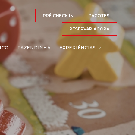
PRÉ CHECK IN
PACOTES
RESERVAR AGORA
ICO
FAZENDINHA
EXPERIÊNCIAS
os