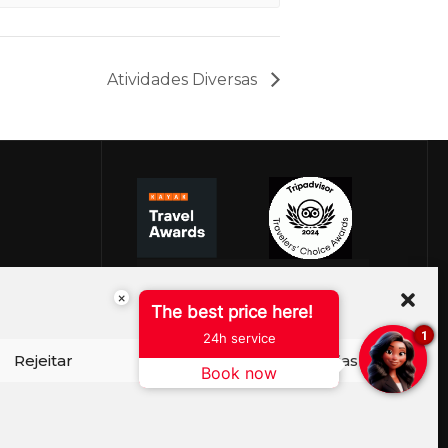
Atividades Diversas
×
The best price here!
1
24h service
Rejeitar
Ver preferências
Book now
ISO DE COOKIES
PERGUNTAS FREQUENTES
SEJA EMBAIXADOR
CONTATO
BLOG