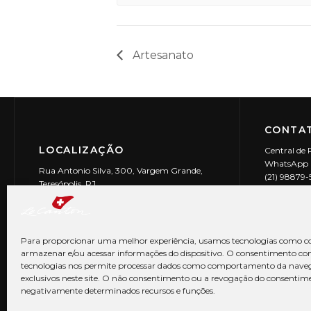
Artesanato
CONTAT
LOCALIZAÇÃO
Central de 
WhatsApp (
Rua Antonio Silva, 300, Vargem Grande,
(21) 98879
Teresópolis, RJ
reservas@l
CEP: 25990-150
Le Canton | 
CNPJ 29.9
Para proporcionar uma melhor experiência, usamos tecnologias como co
armazenar e/ou acessar informações do dispositivo. O consentimento co
tecnologias nos permite processar dados como comportamento da nave
exclusivos neste site. O não consentimento ou a revogação do consentim
negativamente determinados recursos e funções.
© Copyright 2026 Le Canton. Todos os direitos reservados