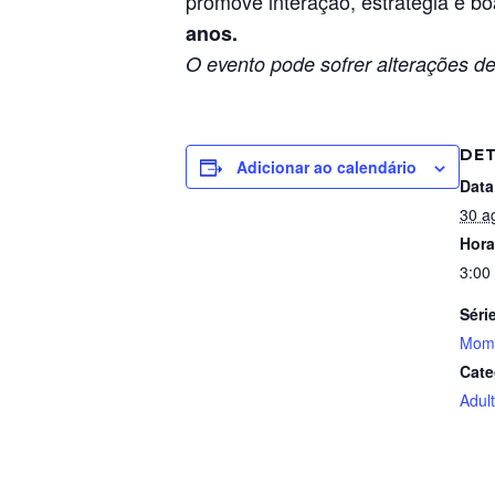
promove interação, estratégia e boa
anos.
O evento pode sofrer alterações de
DE
Adicionar ao calendário
Data
30 a
Hora
3:00
Séri
Mome
Cate
Adul