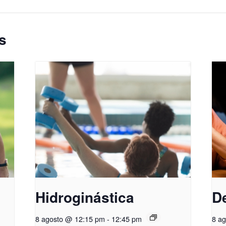
s
Hidroginástica
D
8 agosto @ 12:15 pm
-
12:45 pm
8 a