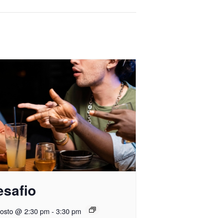
esafio
gosto @ 2:30 pm
-
3:30 pm