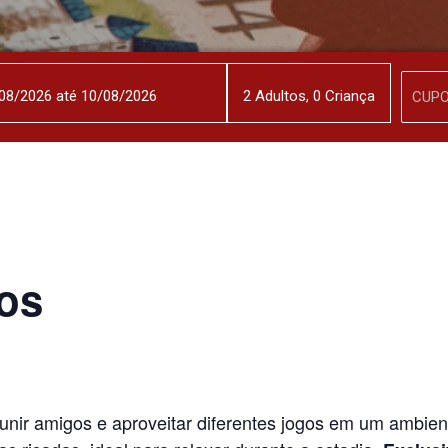
2
Adulto
s
,
0
Criança
os
ir amigos e aproveitar diferentes jogos em um ambiente