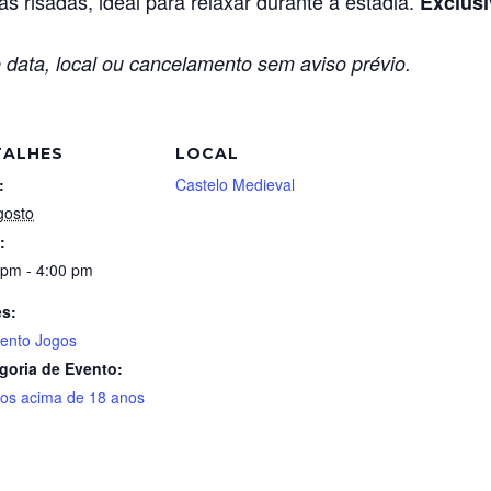
s risadas, ideal para relaxar durante a estadia.
Exclusi
 data, local ou cancelamento sem aviso prévio.
TALHES
LOCAL
:
Castelo Medieval
gosto
:
 pm - 4:00 pm
es:
nto Jogos
goria de Evento:
tos acima de 18 anos