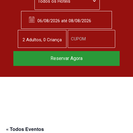
2
Adulto
s
,
0
Criança
Reserve agora, com
Reservar Agora
o melhor preço
garantido
▼
« Todos Eventos