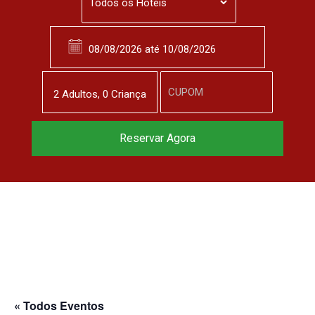
2
Adulto
s
,
0
Criança
Reservar Agora
« Todos Eventos