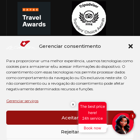
Gerenciar consentimento
Para proporcionar uma melhor experiência, usamos tecnologias como
cookies para armazenar e/ou acessar informações do dispositivo. O
consentimento com essas tecnologias nos permite processar dados
como comportamento da navegação ou IDs exclusivos neste site. O
não consentimento ou a revogação do consentimento pode afetar
negativamente determinados recursos e funções.
© Copyright 2026 Le Canton. Todos os direitos
reservados
Gerenciar serviços
×
The best price
PRÉ CHECK-IN
here!
1
Aceitar
24h service
AVISO DE COOKIES
Book now
PERGUNTAS FREQUENTES
Rejeitar