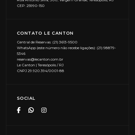
CEP: 25990-150
CONTATO LE CANTON
Central de Reservas: (21) 3613-9500
WhatsApp (este número não recebe ligações): (21) 98879-
5346
reservas@lecanton.com.br
Le Canton | Teresópolis / RJ
CNPJ 29.920.394/0001-88
SOCIAL