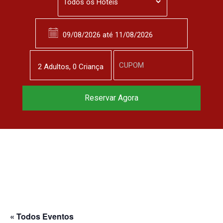
2
Adulto
s
,
0
Criança
Reservar Agora
« Todos Eventos