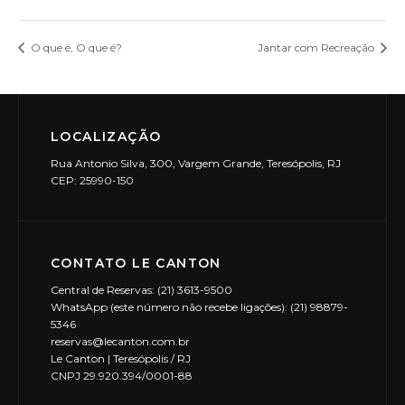
O que é, O que é?
Jantar com Recreação
LOCALIZAÇÃO
Rua Antonio Silva, 300, Vargem Grande, Teresópolis, RJ
CEP: 25990-150
CONTATO LE CANTON
Central de Reservas: (21) 3613-9500
WhatsApp (este número não recebe ligações): (21) 98879-
5346
reservas@lecanton.com.br
Le Canton | Teresópolis / RJ
CNPJ 29.920.394/0001-88