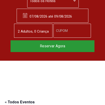
2
Adulto
s
,
0
Criança
Reservar Agora
« Todos Eventos