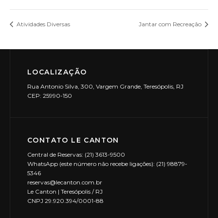
Atividades Diversas
Jantar com Recreação
LOCALIZAÇÃO
Rua Antonio Silva, 300, Vargem Grande, Teresópolis, RJ
CEP: 25990-150
CONTATO LE CANTON
Central de Reservas: (21) 3613-9500
WhatsApp (este número não recebe ligações): (21) 98879-
5346
reservas@lecanton.com.br
Le Canton | Teresópolis / RJ
CNPJ 29.920.394/0001-88