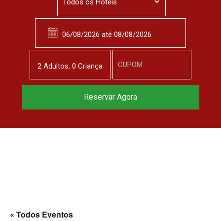
2
Adulto
s
,
0
Criança
Reserve agora, com
Reservar Agora
o melhor preço
garantido
▼
« Todos Eventos