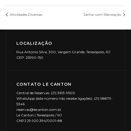
Atividades Diversas
Jantar com Recreação
LOCALIZAÇÃO
Rua Antonio Silva, 300, Vargem Grande, Teresópolis, RJ
CEP: 25990-150
CONTATO LE CANTON
Central de Reservas: (21) 3613-9500
WhatsApp (este número não recebe ligações): (21) 98879-
5346
reservas@lecanton.com.br
Le Canton | Teresópolis / RJ
CNPJ 29.920.394/0001-88