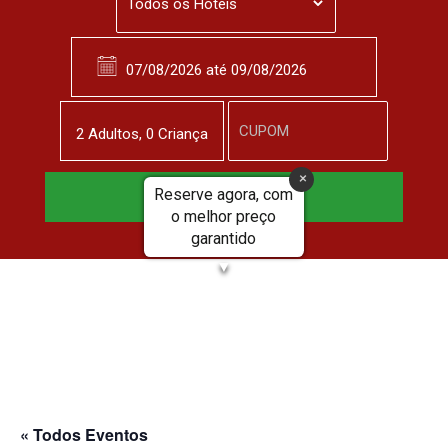
2
Adulto
s
,
0
Criança
Reserve agora, com
Reservar Agora
o melhor preço
garantido
▼
« Todos Eventos