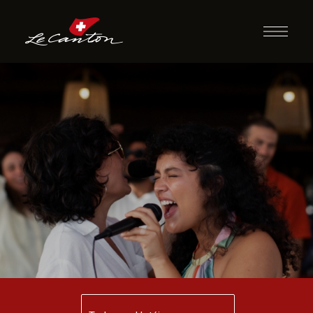
Karaokê