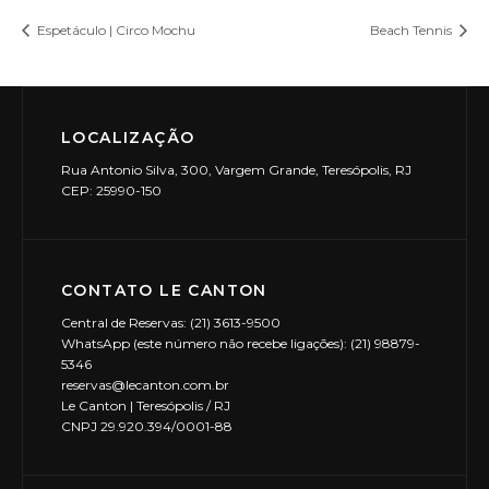
Espetáculo | Circo Mochu
Beach Tennis
LOCALIZAÇÃO
Rua Antonio Silva, 300, Vargem Grande, Teresópolis, RJ
CEP: 25990-150
CONTATO LE CANTON
Central de Reservas: (21) 3613-9500
WhatsApp (este número não recebe ligações): (21) 98879-
5346
reservas@lecanton.com.br
Le Canton | Teresópolis / RJ
CNPJ 29.920.394/0001-88