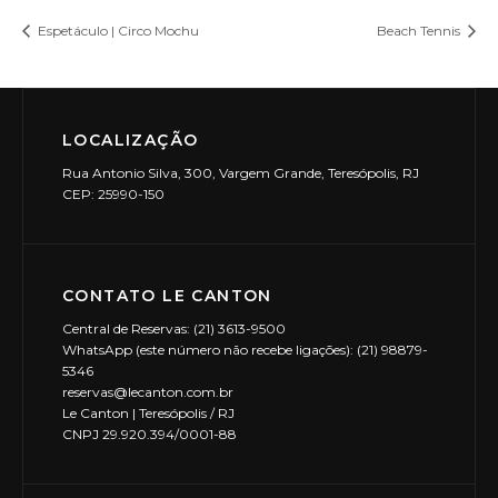
Espetáculo | Circo Mochu
Beach Tennis
LOCALIZAÇÃO
Rua Antonio Silva, 300, Vargem Grande, Teresópolis, RJ
CEP: 25990-150
CONTATO LE CANTON
Central de Reservas: (21) 3613-9500
WhatsApp (este número não recebe ligações): (21) 98879-
5346
reservas@lecanton.com.br
Le Canton | Teresópolis / RJ
CNPJ 29.920.394/0001-88