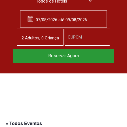
2
Adulto
s
,
0
Criança
Reservar Agora
« Todos Eventos