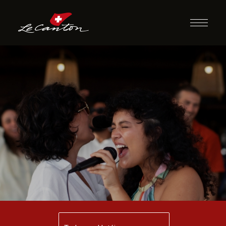
Karaokê