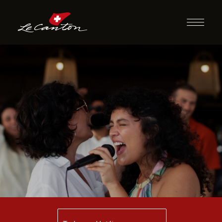
Karaokê