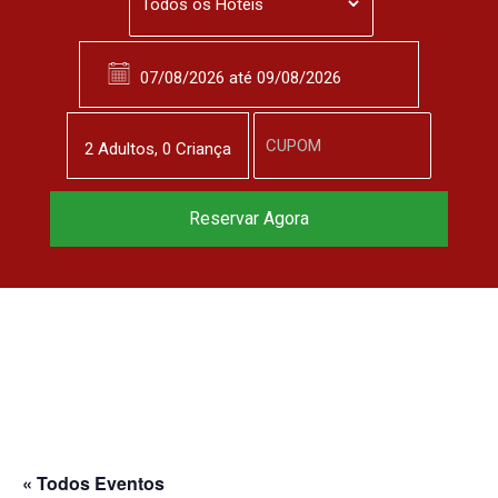
2
Adulto
s
,
0
Criança
Reservar Agora
« Todos Eventos