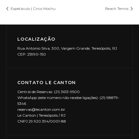
Espetáculo | Circo Mochu
Beach Tennis
LOCALIZAÇÃO
Rua Antonio Silva, 300, Vargem Grande, Teresópolis, RJ
CEP: 25990-150
CONTATO LE CANTON
Central de Reservas: (21) 3613-9500
WhatsApp (este número não recebe ligações): (21) 98879-
5346
reservas@lecanton.com.br
Le Canton | Teresópolis / RJ
CNPJ 29.920.394/0001-88