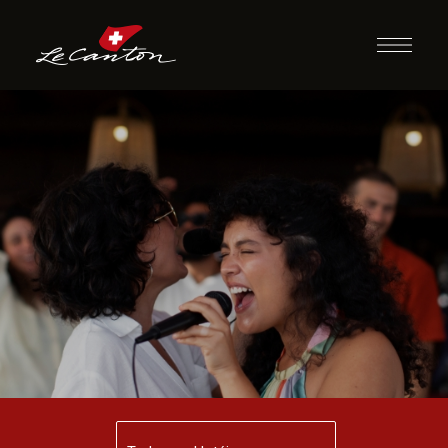
Karaokê