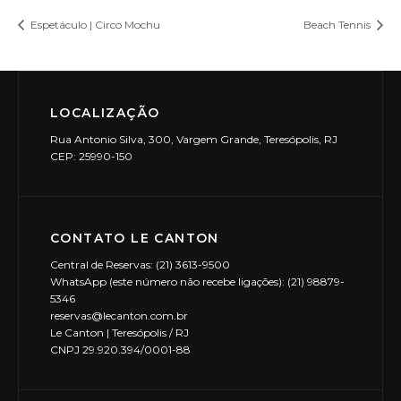
Espetáculo | Circo Mochu
Beach Tennis
LOCALIZAÇÃO
Rua Antonio Silva, 300, Vargem Grande, Teresópolis, RJ
CEP: 25990-150
CONTATO LE CANTON
Central de Reservas: (21) 3613-9500
WhatsApp (este número não recebe ligações): (21) 98879-
5346
reservas@lecanton.com.br
Le Canton | Teresópolis / RJ
CNPJ 29.920.394/0001-88