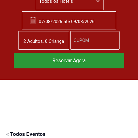
2
Adulto
s
,
0
Criança
Reservar Agora
« Todos Eventos