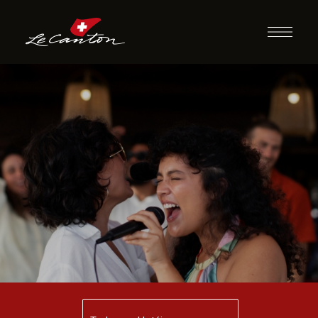
Karaokê