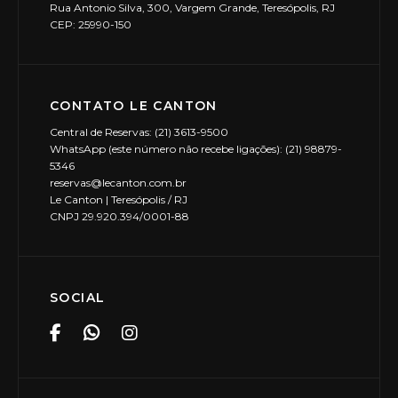
Rua Antonio Silva, 300, Vargem Grande, Teresópolis, RJ
CEP: 25990-150
CONTATO LE CANTON
Central de Reservas: (21) 3613-9500
WhatsApp (este número não recebe ligações): (21) 98879-
5346
reservas@lecanton.com.br
Le Canton | Teresópolis / RJ
CNPJ 29.920.394/0001-88
SOCIAL