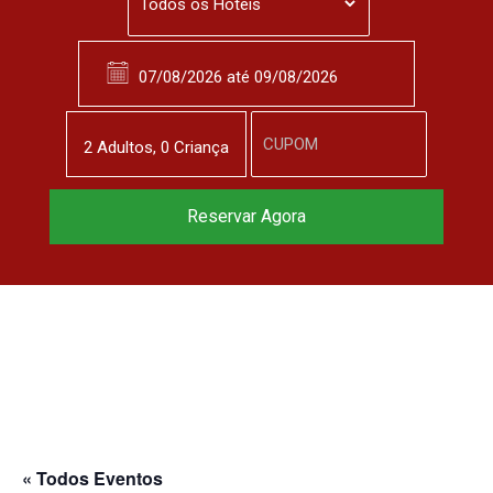
2
Adulto
s
,
0
Criança
Reserve agora, com
Reservar Agora
o melhor preço
garantido
▼
« Todos Eventos