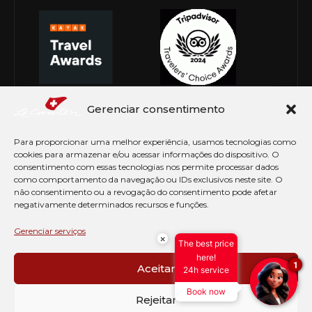
Gerenciar consentimento
Para proporcionar uma melhor experiência, usamos tecnologias como
cookies para armazenar e/ou acessar informações do dispositivo. O
consentimento com essas tecnologias nos permite processar dados
como comportamento da navegação ou IDs exclusivos neste site. O
não consentimento ou a revogação do consentimento pode afetar
negativamente determinados recursos e funções.
© Copyright 2026 Le Canton. Todos os direitos
reservados
Gerenciar serviços
×
The best price
PRÉ CHECK-IN
here!
1
Aceitar
24h service
AVISO DE COOKIES
Book now
PERGUNTAS FREQUENTES
Rejeitar