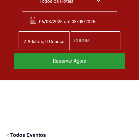
2
Adulto
s
,
0
Criança
Reserve agora, com
Reservar Agora
o melhor preço
garantido
▼
« Todos Eventos