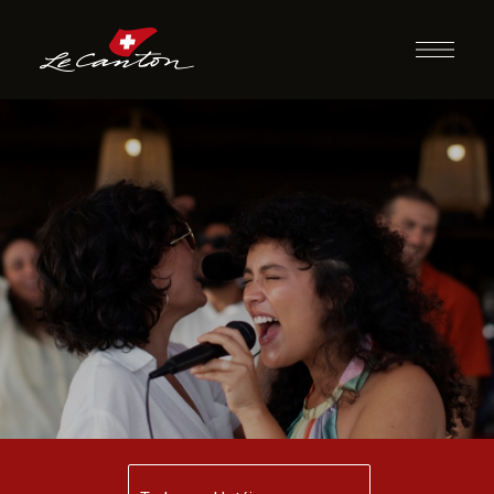
Karaokê