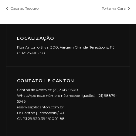
Caça ao Tesouro
Torta na Cara
LOCALIZAÇÃO
Rua Antonio Silva, 300, Vargem Grande, Teresópolis, RJ
CEP: 25990-150
CONTATO LE CANTON
Central de Reservas: (21) 3613-9500
WhatsApp (este número não recebe ligações): (21) 98879-
5346
reservas@lecanton.com.br
Le Canton | Teresópolis / RJ
CNPJ 29.920.394/0001-88