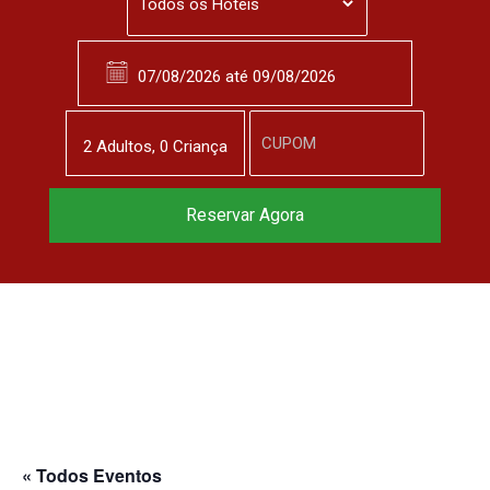
2
Adulto
s
,
0
Criança
Reservar Agora
« Todos Eventos