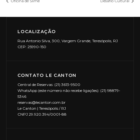
Oficina de Slime
Desafio Cultural
LOCALIZAÇÃO
Rua Antonio Silva, 300, Vargem Grande, Teresópolis, RJ
CEP: 25990-150
CONTATO LE CANTON
Central de Reservas: (21) 3613-9500
WhatsApp (este número não recebe ligações): (21) 98879-
5346
reservas@lecanton.com.br
Le Canton | Teresópolis / RJ
CNPJ 29.920.394/0001-88