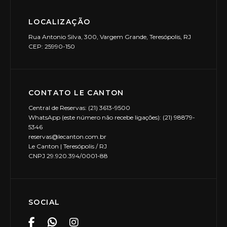
LOCALIZAÇÃO
Rua Antonio Silva, 300, Vargem Grande, Teresópolis, RJ
CEP: 25990-150
CONTATO LE CANTON
Central de Reservas: (21) 3613-9500
WhatsApp (este número não recebe ligações): (21) 98879-
5346
reservas@lecanton.com.br
Le Canton | Teresópolis / RJ
CNPJ 29.920.394/0001-88
SOCIAL