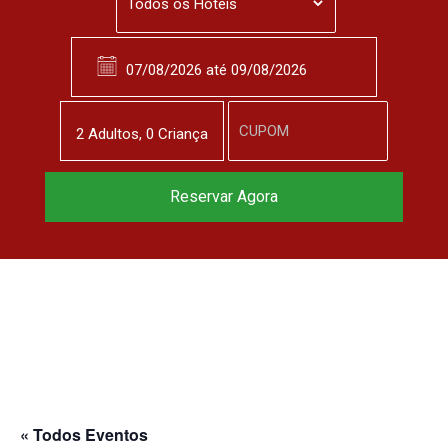
2
Adulto
s
,
0
Criança
Reserve agora, com
Reservar Agora
o melhor preço
garantido
▼
« Todos Eventos