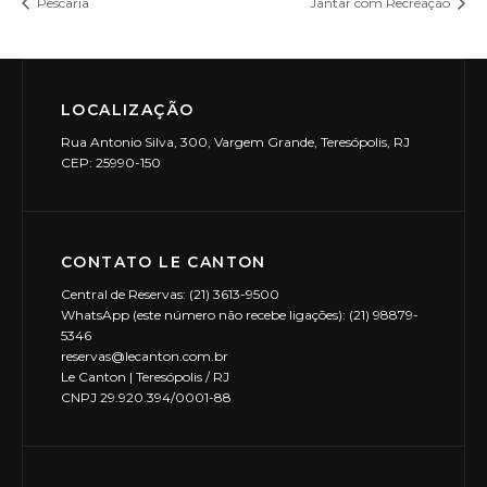
Pescaria
Jantar com Recreação
LOCALIZAÇÃO
Rua Antonio Silva, 300, Vargem Grande, Teresópolis, RJ
CEP: 25990-150
CONTATO LE CANTON
Central de Reservas: (21) 3613-9500
WhatsApp (este número não recebe ligações): (21) 98879-
5346
reservas@lecanton.com.br
Le Canton | Teresópolis / RJ
CNPJ 29.920.394/0001-88