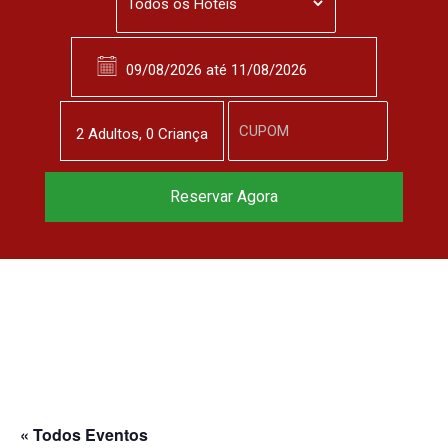
2
Adulto
s
,
0
Criança
Reservar Agora
« Todos Eventos