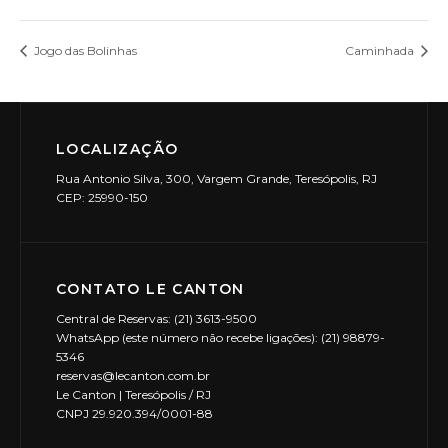
Jogo das Bolinhas
Caminhada
LOCALIZAÇÃO
Rua Antonio Silva, 300, Vargem Grande, Teresópolis, RJ
CEP: 25990-150
CONTATO LE CANTON
Central de Reservas: (21) 3613-9500
WhatsApp (este número não recebe ligações): (21) 98879-
5346
reservas@lecanton.com.br
Le Canton | Teresópolis / RJ
CNPJ 29.920.394/0001-88