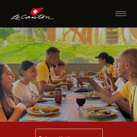
Jantar com
Recreação