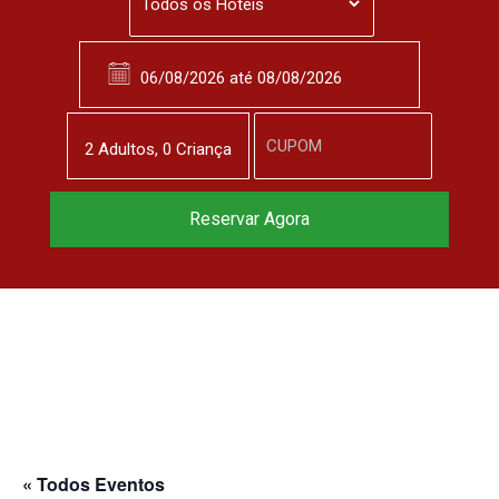
2
Adulto
s
,
0
Criança
Reservar Agora
« Todos Eventos