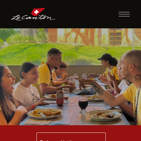
Jantar com
Recreação