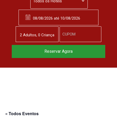
2
Adulto
s
,
0
Criança
Reserve agora, com
Reservar Agora
o melhor preço
garantido
▼
« Todos Eventos