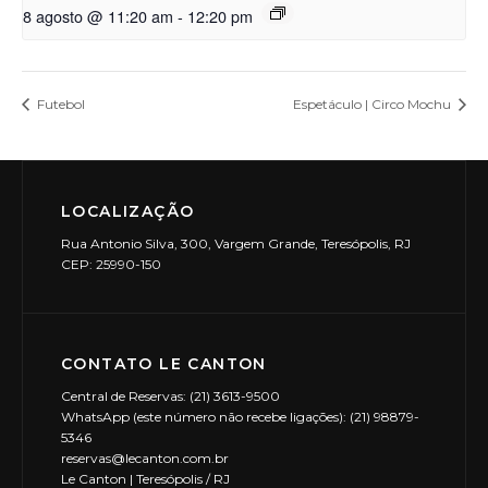
8 agosto @ 11:20 am
-
12:20 pm
Futebol
Espetáculo | Circo Mochu
LOCALIZAÇÃO
Rua Antonio Silva, 300, Vargem Grande, Teresópolis, RJ
CEP: 25990-150
CONTATO LE CANTON
Central de Reservas: (21) 3613-9500
WhatsApp (este número não recebe ligações): (21) 98879-
5346
reservas@lecanton.com.br
Le Canton | Teresópolis / RJ