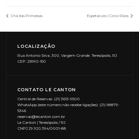
Chá das Princesas
Espetáculo | Circo Risos
LOCALIZAÇÃO
Rua Antonio Silva, 300, Vargem Grande, Teresópolis, RJ
CEP: 25990-150
CONTATO LE CANTON
Central de Reservas: (21) 3613-9500
WhatsApp (este número não recebe ligações): (21) 98879-
5346
reservas@lecanton.com.br
Le Canton | Teresópolis / RJ
CNPJ 29.920.394/0001-88