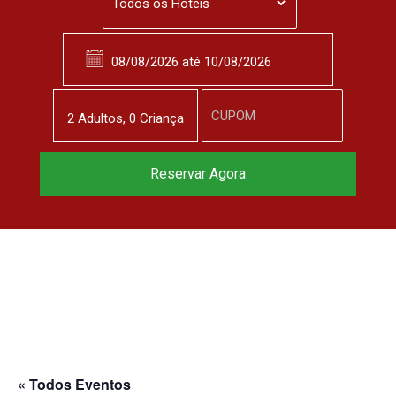
2
Adulto
s
,
0
Criança
Reserve agora, com
Reservar Agora
o melhor preço
garantido
▼
« Todos Eventos