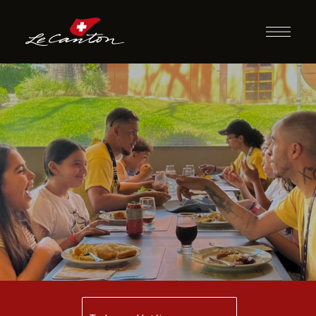
Jantar com
Recreação