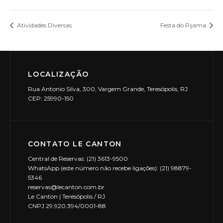
Atividades Diversas
Festa do Pijama
LOCALIZAÇÃO
Rua Antonio Silva, 300, Vargem Grande, Teresópolis, RJ
CEP: 25990-150
CONTATO LE CANTON
Central de Reservas: (21) 3613-9500
WhatsApp (este número não recebe ligações): (21) 98879-
5346
reservas@lecanton.com.br
Le Canton | Teresópolis / RJ
CNPJ 29.920.394/0001-88