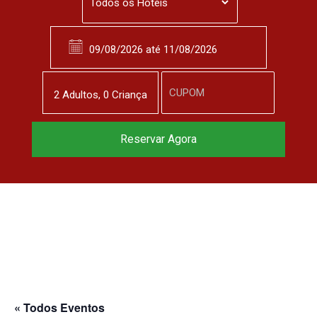
2
Adulto
s
,
0
Criança
Reservar Agora
« Todos Eventos