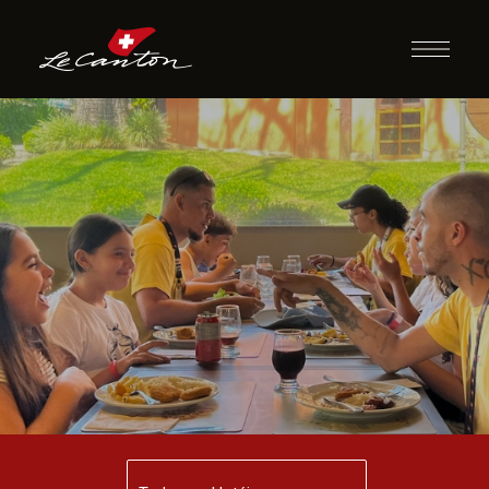
Jantar com
Recreação