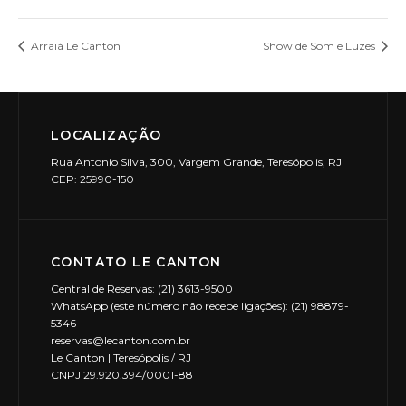
Arraiá Le Canton
Show de Som e Luzes
LOCALIZAÇÃO
Rua Antonio Silva, 300, Vargem Grande, Teresópolis, RJ
CEP: 25990-150
CONTATO LE CANTON
Central de Reservas: (21) 3613-9500
WhatsApp (este número não recebe ligações): (21) 98879-
5346
reservas@lecanton.com.br
Le Canton | Teresópolis / RJ
CNPJ 29.920.394/0001-88