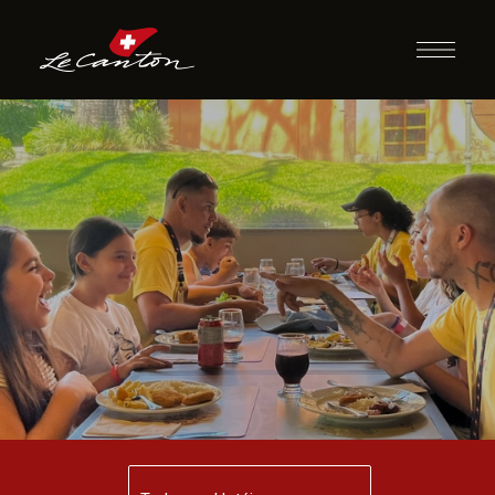
Jantar com
Recreação