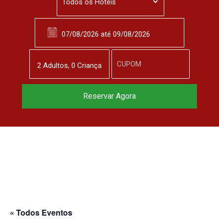
2
Adulto
s
,
0
Criança
Reservar Agora
« Todos Eventos