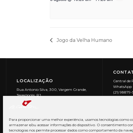
Jogo da Velha Humano
CONTAT
LOCALIZAÇÃO
Central de 
WhatsApp (
Rua Antonio Silva, 300, Vargem Grande,
(21) 98879
Teresópolis, RJ
reservas@l
CEP: 25990-150
Le Canton | 
CNPJ 29.9
Para proporcionar uma melhor experiência, usamos tecnologias como co
armazenar e/ou acessar informações do dispositivo. O consentimento co
tecnologias nos permite processar dados como comportamento da nave