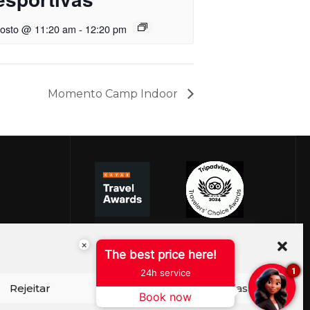
gosto @ 11:20 am
-
12:20 pm
Momento Camp Indoor
×
The best price here!
1
24h service
Rejeitar
Ver preferências
Book now