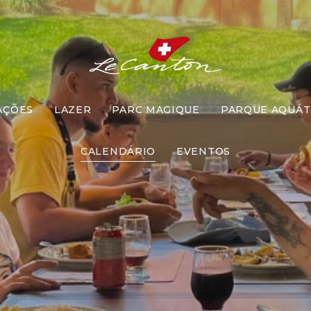
AÇÕES
LAZER
PARC MAGIQUE
PARQUE AQUÁT
ar com Recr
CALENDÁRIO
EVENTOS