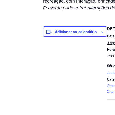
recreação, com interação, brincade
O evento pode sofrer alterações de
DE
Adicionar ao calendário
Data
9 ag
Hora
7:00
Séri
Jant
Cate
Cria
Cria