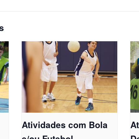
s
Atividades com Bola
A
e/ou Futebol
D