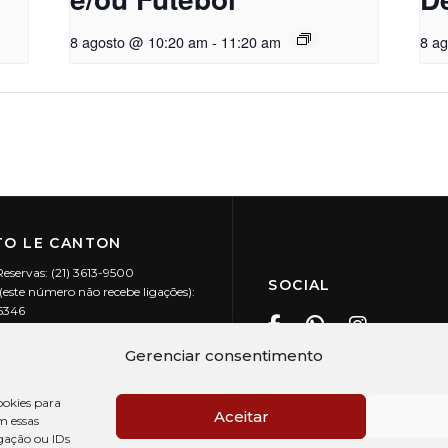
8 agosto @ 10:20 am
-
11:20 am
8 a
O LE CANTON
Reservas: (21) 3613-9500
SOCIAL
este número não recebe ligações):
-5346
ecanton.com.br
Teresópolis / RJ
Gerenciar consentimento
20.394/0001-88
okies para
Aceitar
m essas
gação ou IDs