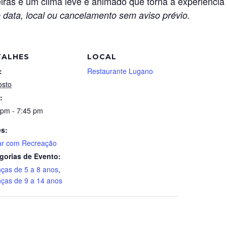
iras e um clima leve e animado que torna a experiência 
 data, local ou cancelamento sem aviso prévio.
TALHES
LOCAL
:
Restaurante Lugano
osto
:
 pm - 7:45 pm
es:
ar com Recreação
gorias de Evento:
nças de 5 a 8 anos
,
nças de 9 a 14 anos