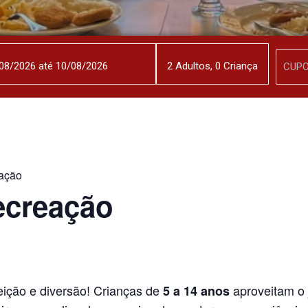
2
Adulto
s
,
0
Criança
ação
ecreação
ição e diversão! Crianças de
aproveitam o 
5 a 14 anos