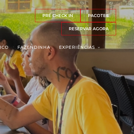
PRÉ CHECK IN
PACOTES
RESERVAR AGORA
ICO
FAZENDINHA
EXPERIÊNCIAS
eação
Reserve agora, com
o melhor preço