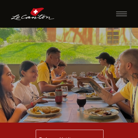
Jantar com
Recreação