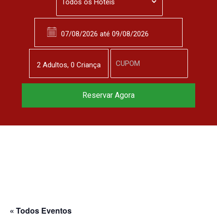
2
Adulto
s
,
0
Criança
Reservar Agora
« Todos Eventos