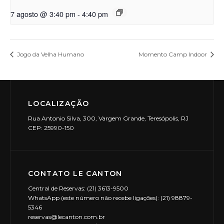
7 agosto @ 3:40 pm
-
4:40 pm
Jogo da Velha Humano
Momento Camp Indoor
LOCALIZAÇÃO
Rua Antonio Silva, 300, Vargem Grande, Teresópolis, RJ
CEP: 25990-150
CONTATO LE CANTON
Central de Reservas: (21) 3613-9500
WhatsApp (este número não recebe ligações): (21) 98879-
5346
reservas@lecanton.com.br