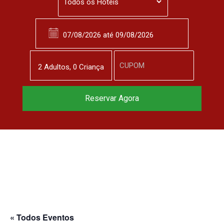
2
Adulto
s
,
0
Criança
Reservar Agora
« Todos Eventos