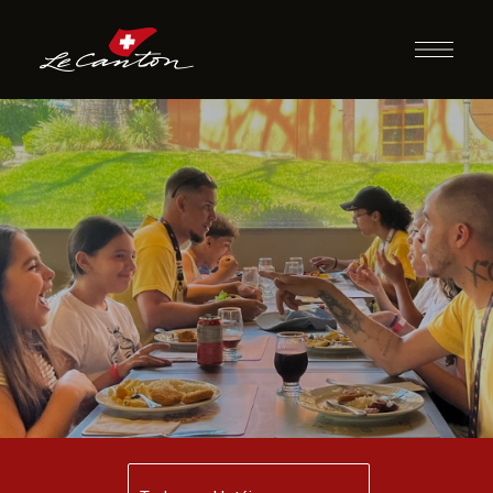
Jantar com
Recreação