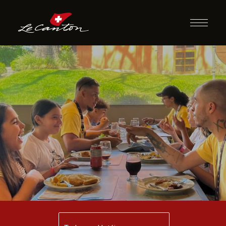
Jantar com
Recreação