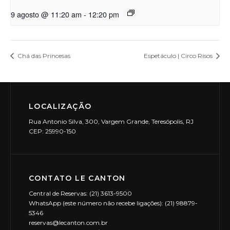
9 agosto @ 11:20 am
-
12:20 pm
Chá das Princesas
Espetáculo | Circo Risos
LOCALIZAÇÃO
Rua Antonio Silva, 300, Vargem Grande, Teresópolis, RJ
CEP: 25990-150
CONTATO LE CANTON
Central de Reservas: (21) 3613-9500
WhatsApp (este número não recebe ligações): (21) 98879-
5346
reservas@lecanton.com.br