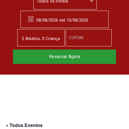
2
Adulto
s
,
0
Criança
Reserve agora, com
Reservar Agora
o melhor preço
garantido
▼
« Todos Eventos