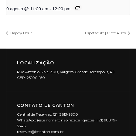
9 agosto @ 11:20 am
-
12:20 pm
Happy Hour
Espetáculo | Circo Risos
LOCALIZAÇÃO
Rua Antonio Silva, 300, Vargem Grande, Teresópolis, RJ
CEP: 25990-150
CONTATO LE CANTON
Central de Reservas: (21) 3613-9500
WhatsApp (este número não recebe ligações): (21) 98879-
5346
reservas@lecanton.com.br