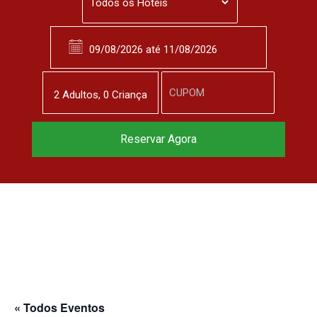
2
Adulto
s
,
0
Criança
Reservar Agora
« Todos Eventos