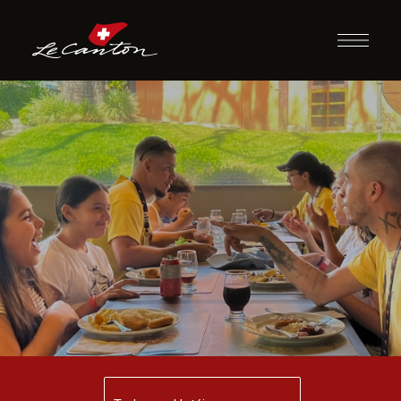
Jantar com
Recreação