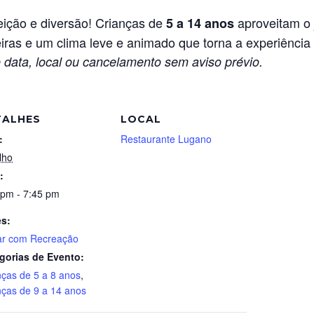
ição e diversão! Crianças de
aproveitam o 
5 a 14 anos
iras e um clima leve e animado que torna a experiência 
 data, local ou cancelamento sem aviso prévio.
TALHES
LOCAL
:
Restaurante Lugano
lho
:
 pm - 7:45 pm
es:
ar com Recreação
gorias de Evento:
nças de 5 a 8 anos
,
nças de 9 a 14 anos