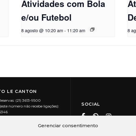
Atividades com Bola
A
e/ou Futebol
D
8 agosto @ 10:20 am
-
11:20 am
8 a
O LE CANTON
Reservas: (21) 3613-9500
SOCIAL
este número não recebe ligações):
-5346
ecanton.com.br
Teresópolis / RJ
Gerenciar consentimento
20.394/0001-88