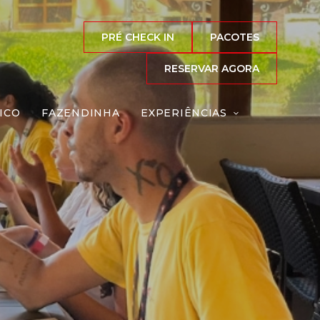
PRÉ CHECK IN
PACOTES
RESERVAR AGORA
ICO
FAZENDINHA
EXPERIÊNCIAS
eação
Reserve agora, com
o melhor preço