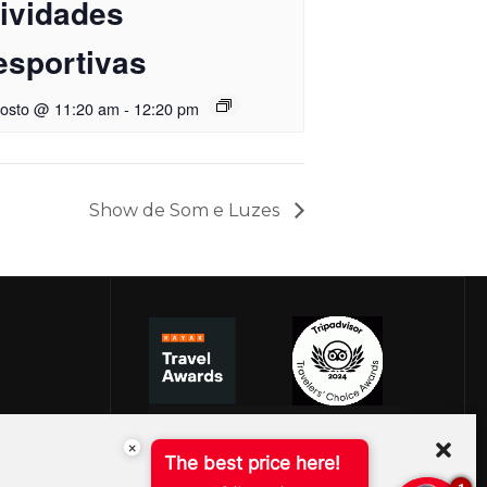
tividades
esportivas
gosto @ 11:20 am
-
12:20 pm
Show de Som e Luzes
×
The best price here!