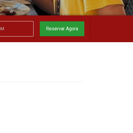
garantido
▼
Reservar Agora