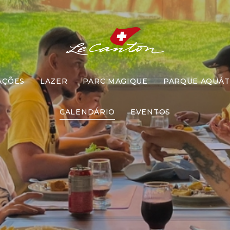
AÇÕES
LAZER
PARC MAGIQUE
PARQUE AQUÁT
ar com Recr
CALENDÁRIO
EVENTOS