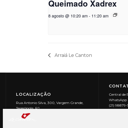
Queimado Xadrex
8 agosto @ 10:20 am
-
11:20 am
Arraiá Le Canton
CONTAT
LOCALIZAÇÃO
Central de 
WhatsApp (
Rua Antonio Silva, 300, Vargem Grande,
(21) 98879
Teresópolis, RJ
reservas@l
CEP: 25990-150
Le Canton | 
CNPJ 29.9