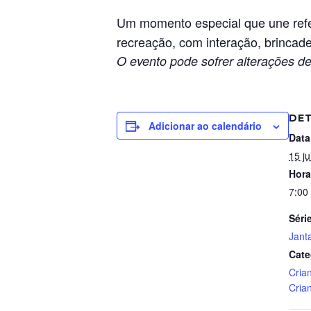
Um momento especial que une refe
recreação, com interação, brincade
O evento pode sofrer alterações de
DE
Adicionar ao calendário
Data
15 ju
Hora
7:00
Séri
Jant
Cate
Cria
Cria