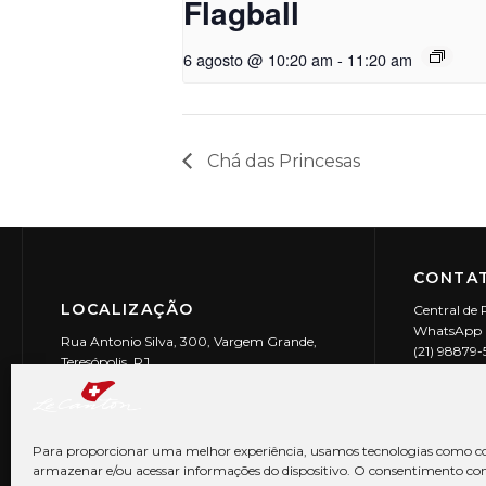
Flagball
6 agosto @ 10:20 am
-
11:20 am
Chá das Princesas
CONTAT
LOCALIZAÇÃO
Central de 
WhatsApp (
Rua Antonio Silva, 300, Vargem Grande,
(21) 98879
Teresópolis, RJ
reservas@l
CEP: 25990-150
Le Canton | 
CNPJ 29.9
Para proporcionar uma melhor experiência, usamos tecnologias como co
armazenar e/ou acessar informações do dispositivo. O consentimento co