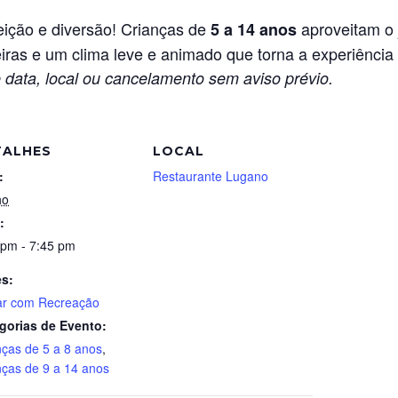
ição e diversão! Crianças de
aproveitam o 
5 a 14 anos
iras e um clima leve e animado que torna a experiência 
 data, local ou cancelamento sem aviso prévio.
TALHES
LOCAL
:
Restaurante Lugano
ho
:
 pm - 7:45 pm
es:
ar com Recreação
gorias de Evento:
nças de 5 a 8 anos
,
nças de 9 a 14 anos