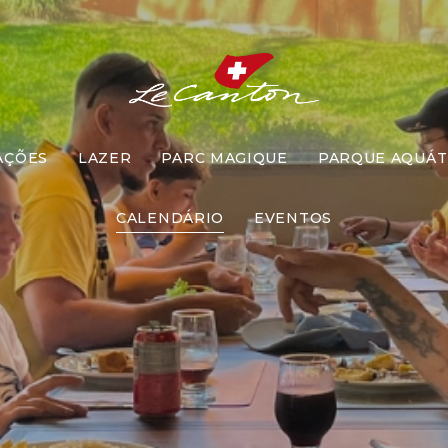
AÇÕES
LAZER
PARC MAGIQUE
PARQUE AQUÁT
ar com Recr
CALENDÁRIO
EVENTOS