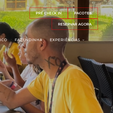
PRÉ CHECK IN
PACOTES
RESERVAR AGORA
ICO
FAZENDINHA
EXPERIÊNCIAS
eação