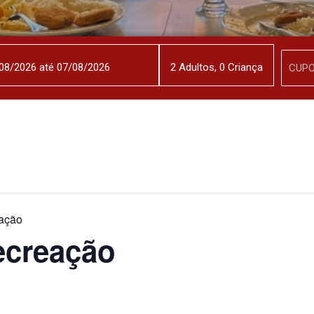
2
Adulto
s
,
0
Criança
ação
ecreação