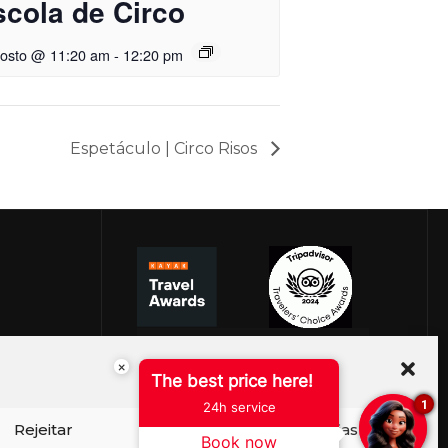
scola de Circo
gosto @ 11:20 am
-
12:20 pm
Espetáculo | Circo Risos
×
The best price here!
1
24h service
Rejeitar
Ver preferências
Book now