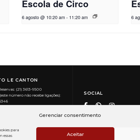
Escola de Circo
E
6 agosto @ 10:20 am
-
11:20 am
6 a
O LE CANTON
Reservas: (21) 3613-9500
SOCIAL
este número não recebe ligações):
-5346
ecanton.com.br
Teresópolis / RJ
Gerenciar consentimento
20.394/0001-88
okies para
Aceitar
m essas