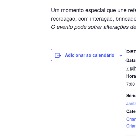
Um momento especial que une refe
recreação, com interação, brincade
O evento pode sofrer alterações de
DE
Adicionar ao calendário
Data
7 jul
Hora
7:00
Séri
Jant
Cate
Cria
Cria