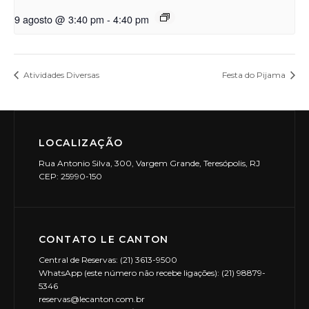
9 agosto @ 3:40 pm
-
4:40 pm
Atividades Diversas
Festa do Pijama
LOCALIZAÇÃO
Rua Antonio Silva, 300, Vargem Grande, Teresópolis, RJ
CEP: 25990-150
CONTATO LE CANTON
Central de Reservas: (21) 3613-9500
WhatsApp (este número não recebe ligações): (21) 98879-
5346
reservas@lecanton.com.br