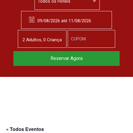
2
Adulto
s
,
0
Criança
Reserve agora, com
Reservar Agora
o melhor preço
garantido
▼
« Todos Eventos