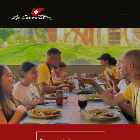
Jantar com
Recreação