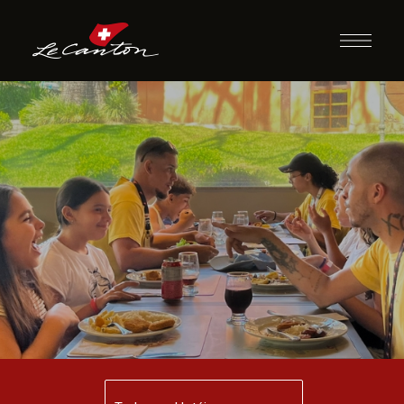
Jantar com
Recreação