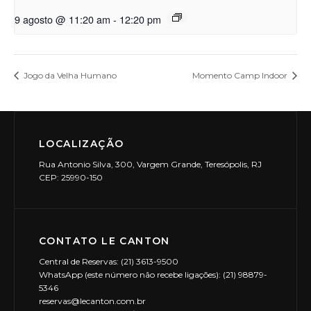
9 agosto @ 11:20 am
-
12:20 pm
Jogo da Velha Humano
Momento Camp Indoor
LOCALIZAÇÃO
Rua Antonio Silva, 300, Vargem Grande, Teresópolis, RJ
CEP: 25990-150
CONTATO LE CANTON
Central de Reservas: (21) 3613-9500
WhatsApp (este número não recebe ligações): (21) 98879-
5346
reservas@lecanton.com.br