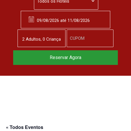
2
Adulto
s
,
0
Criança
Reserve agora, com
Reservar Agora
o melhor preço
garantido
▼
« Todos Eventos