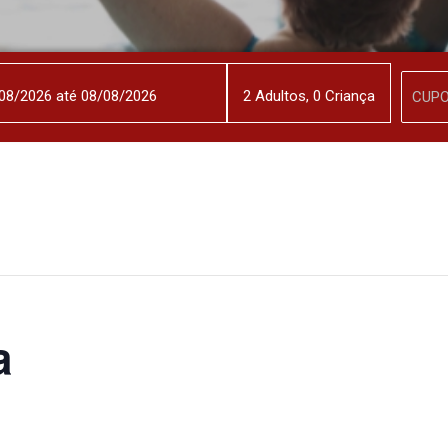
2
Adulto
s
,
0
Criança
a