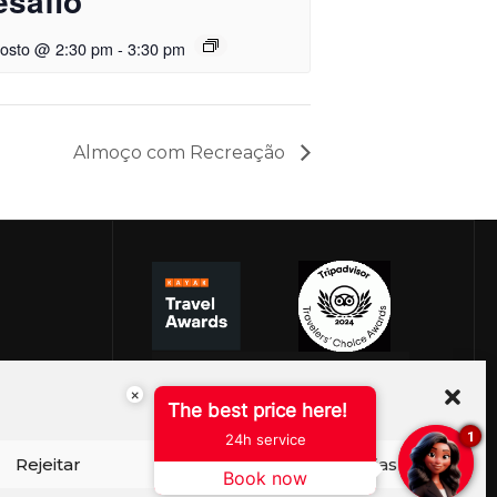
esafio
gosto @ 2:30 pm
-
3:30 pm
Almoço com Recreação
×
The best price here!
1
24h service
Rejeitar
Ver preferências
Book now