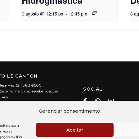
Hidroginástica
D
6 agosto @ 12:15 pm
-
12:45 pm
6 a
O LE CANTON
Reservas: (21) 3613-9500
SOCIAL
este número não recebe ligações):
-5346
ecanton.com.br
Teresópolis / RJ
Gerenciar consentimento
20.394/0001-88
okies para
Aceitar
m essas
gação ou IDs