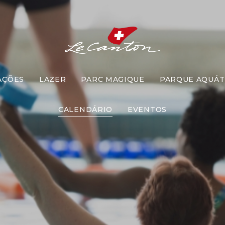
AÇÕES
LAZER
PARC MAGIQUE
PARQUE AQUÁT
idroginásti
CALENDÁRIO
EVENTOS