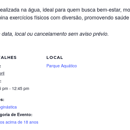
e realizada na água, ideal para quem busca bem-estar, m
bina exercícios físicos com diversão, promovendo saúde
 data, local ou cancelamento sem aviso prévio.
TALHES
LOCAL
:
Parque Aquático
ril
:
5 pm - 12:45 pm
es:
oginástica
goria de Evento:
tos acima de 18 anos