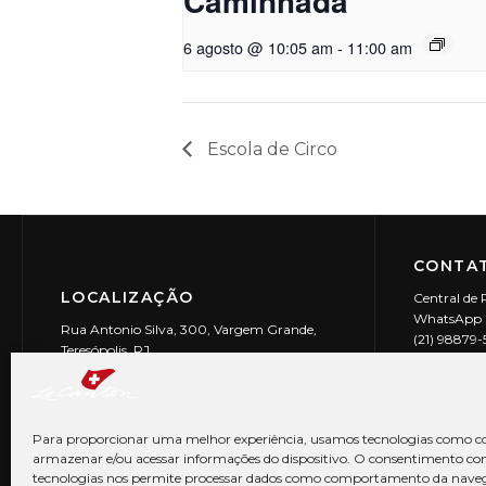
Caminhada
6 agosto @ 10:05 am
-
11:00 am
Escola de Circo
CONTAT
LOCALIZAÇÃO
Central de 
WhatsApp (
Rua Antonio Silva, 300, Vargem Grande,
(21) 98879
Teresópolis, RJ
reservas@l
CEP: 25990-150
Le Canton | 
CNPJ 29.9
Para proporcionar uma melhor experiência, usamos tecnologias como co
armazenar e/ou acessar informações do dispositivo. O consentimento co
tecnologias nos permite processar dados como comportamento da nave