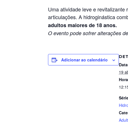
Uma atividade leve e revitalizant
articulações. A hidroginástica com
adultos maiores de 18 anos.
O evento pode sofrer alterações de
DE
Adicionar ao calendário
Data
19 ab
Hora
12:1
Séri
Hidr
Cate
Adul