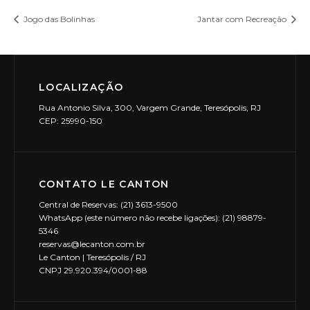
Jogo das Bolinhas
Jantar com Recreação
LOCALIZAÇÃO
Rua Antonio Silva, 300, Vargem Grande, Teresópolis, RJ
CEP: 25990-150
CONTATO LE CANTON
Central de Reservas: (21) 3613-9500
WhatsApp (este número não recebe ligações): (21) 98879-
5346
reservas@lecanton.com.br
Le Canton | Teresópolis / RJ
CNPJ 29.920.394/0001-88