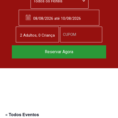
2
Adulto
s
,
0
Criança
Reservar Agora
« Todos Eventos