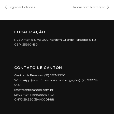
Jogo das Bolinhas
Jantar com Recreação
LOCALIZAÇÃO
Rua Antonio Silva, 300, Vargem Grande, Teresópolis, RJ
CEP: 25990-150
CONTATO LE CANTON
Central de Reservas: (21) 3613-9500
WhatsApp (este número não recebe ligações): (21) 98879-
5346
reservas@lecanton.com.br
Le Canton | Teresópolis / RJ
CNPJ 29.920.394/0001-88