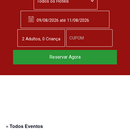
2
Adulto
s
,
0
Criança
Reservar Agora
« Todos Eventos