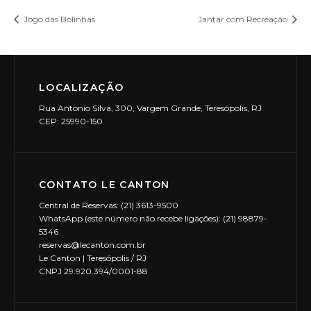
Jogo das Bolinhas
Jantar com Recreação
LOCALIZAÇÃO
Rua Antonio Silva, 300, Vargem Grande, Teresópolis, RJ
CEP: 25990-150
CONTATO LE CANTON
Central de Reservas: (21) 3613-9500
WhatsApp (este número não recebe ligações): (21) 98879-
5346
reservas@lecanton.com.br
Le Canton | Teresópolis / RJ
CNPJ 29.920.394/0001-88