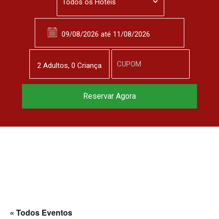
2
Adulto
s
,
0
Criança
Reservar Agora
« Todos Eventos