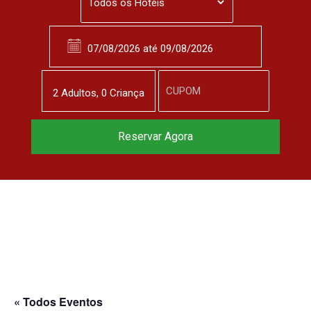
2
Adulto
s
,
0
Criança
Reservar Agora
« Todos Eventos