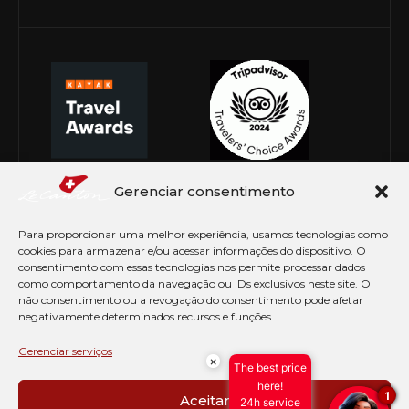
Gerenciar consentimento
Para proporcionar uma melhor experiência, usamos tecnologias como
cookies para armazenar e/ou acessar informações do dispositivo. O
consentimento com essas tecnologias nos permite processar dados
como comportamento da navegação ou IDs exclusivos neste site. O
não consentimento ou a revogação do consentimento pode afetar
negativamente determinados recursos e funções.
© Copyright 2026 Le Canton. Todos os direitos
reservados
Gerenciar serviços
×
The best price
PRÉ CHECK-IN
here!
1
Aceitar
24h service
AVISO DE COOKIES