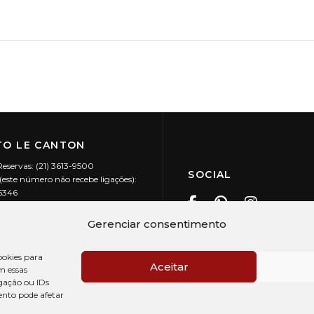
O LE CANTON
Reservas: (21) 3613-9500
SOCIAL
este número não recebe ligações):
-5346
ecanton.com.br
Teresópolis / RJ
Gerenciar consentimento
20.394/0001-88
okies para
Aceitar
m essas
gação ou IDs
ento pode afetar
PRÉ CHECK-IN
AV