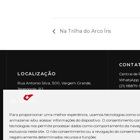
Na Trilha do Arco Íris
CONTAT
LOCALIZAÇÃO
Central de 
WhatsApp (
Rua Antonio Silva, 300, Vargem Grande,
(21) 98879
Teresópolis, RJ
reservas@l
CEP: 25990-150
Le Canton | 
CNPJ 29.9
Para proporcionar uma melhor experiência, usamos tecnologias como co
armazenar e/ou acessar informações do dispositivo. O consentimento co
tecnologias nos permite processar dados como comportamento da nave
exclusivos neste site. O não consentimento ou a revogação do consentim
negativamente determinados recursos e funções.