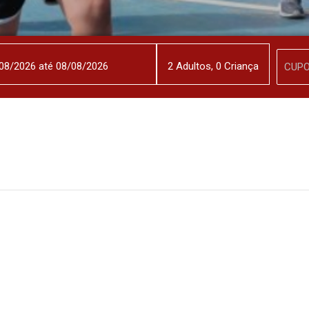
2
Adulto
s
,
0
Criança