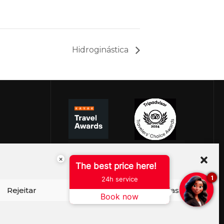
Hidroginástica
×
The best price here!
1
24h service
Rejeitar
Ver preferências
Book now
ISO DE COOKIES
PERGUNTAS FREQUENTES