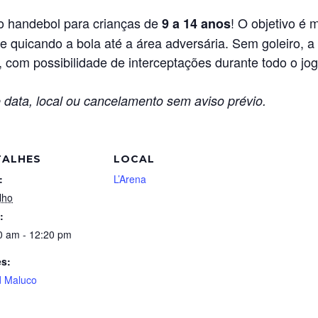
do handebol para crianças de
! O objetivo é 
9 a 14 anos
e quicando a bola até a área adversária. Sem goleiro, a 
 com possibilidade de interceptações durante todo o jo
 data, local ou cancelamento sem aviso prévio.
TALHES
LOCAL
:
L’Arena
lho
:
0 am - 12:20 pm
es:
 Maluco