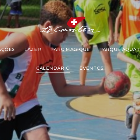
AÇÕES
LAZER
PARC MAGIQUE
PARQUE AQUÁT
Hand Maluc
CALENDÁRIO
EVENTOS