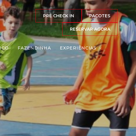
PRÉ CHECK IN
PACOTES
RESERVAR AGORA
ICO
FAZENDINHA
EXPERIÊNCIAS
o