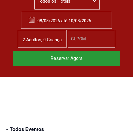
2
Adulto
s
,
0
Criança
Reservar Agora
« Todos Eventos