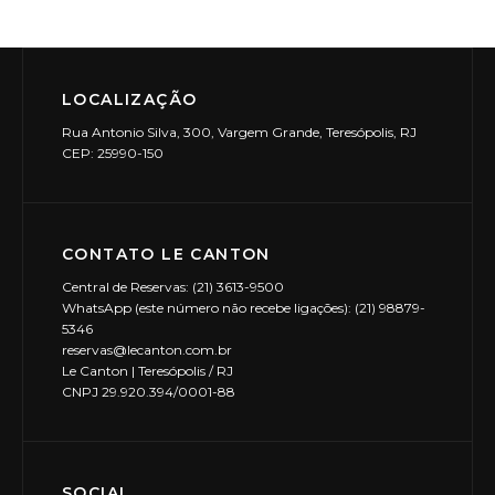
LOCALIZAÇÃO
Rua Antonio Silva, 300, Vargem Grande, Teresópolis, RJ
CEP: 25990-150
CONTATO LE CANTON
Central de Reservas: (21) 3613-9500
WhatsApp (este número não recebe ligações): (21) 98879-
5346
reservas@lecanton.com.br
Le Canton | Teresópolis / RJ
CNPJ 29.920.394/0001-88
SOCIAL