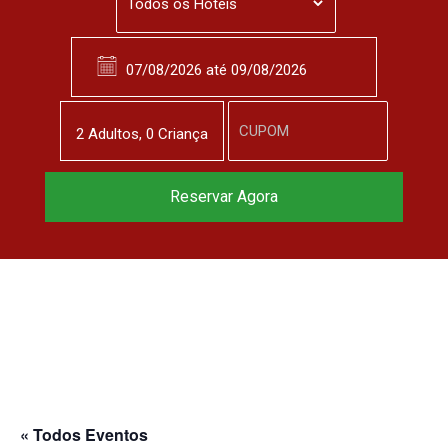
2
Adulto
s
,
0
Criança
Reservar Agora
« Todos Eventos