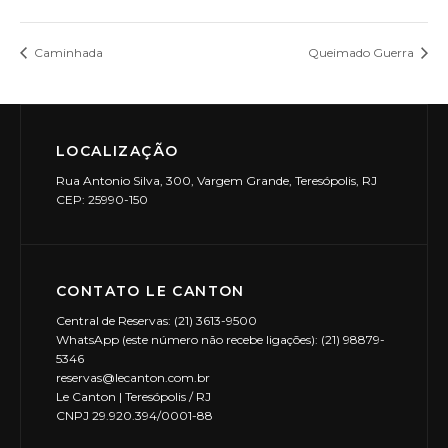
Caminhada
Queimado Guerra
LOCALIZAÇÃO
Rua Antonio Silva, 300, Vargem Grande, Teresópolis, RJ
CEP: 25990-150
CONTATO LE CANTON
Central de Reservas: (21) 3613-9500
WhatsApp (este número não recebe ligações): (21) 98879-
5346
reservas@lecanton.com.br
Le Canton | Teresópolis / RJ
CNPJ 29.920.394/0001-88