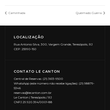
Caminhada
Queimado Guerra
LOCALIZAÇÃO
Rua Antonio Silva, 300, Vargem Grande, Teresópolis, RJ
CEP: 25990-150
CONTATO LE CANTON
Central de Reservas: (21) 3613-9500
WhatsApp (este número não recebe ligações): (21) 98879-
5346
reservas@lecanton.com.br
Le Canton | Teresópolis / RJ
CNPJ 29.920.394/0001-88