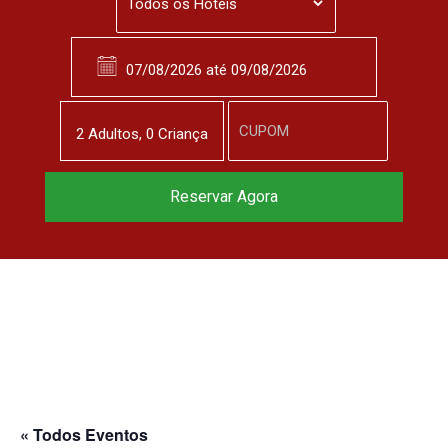
2
Adulto
s
,
0
Criança
Reserve agora, com
Reservar Agora
o melhor preço
garantido
▼
« Todos Eventos