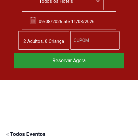
2
Adulto
s
,
0
Criança
Reservar Agora
« Todos Eventos