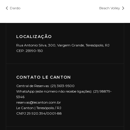
Dardo
Beach Volley
LOCALIZAÇÃO
Rua Antonio Silva, 300, Vargem Grande, Teresópolis, RJ
CEP: 25990-150
CONTATO LE CANTON
Central de Reservas: (21) 3613-9500
WhatsApp (este número não recebe ligações): (21) 98879-
5346
reservas@lecanton.com.br
Le Canton | Teresópolis / RJ
CNPJ 29.920.394/0001-88