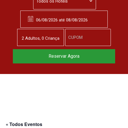
2
Adulto
s
,
0
Criança
Reservar Agora
« Todos Eventos