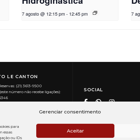
Hidroginástica
D
7 agosto @ 12:15 pm
-
12:45 pm
7 a
O LE CANTON
Reservas: (21) 3613-9500
SOCIAL
este número não recebe ligações):
-5346
ecanton.com.br
Teresópolis / RJ
Gerenciar consentimento
20.394/0001-88
okies para
Aceitar
m essas
gação ou IDs