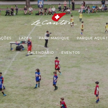
AÇÕES
LAZER
PARC MAGIQUE
PARQUE AQUÁT
Futebol
CALENDÁRIO
EVENTOS