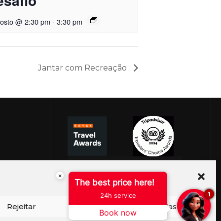
esafio
gosto @ 2:30 pm
-
3:30 pm
Jantar com Recreação
×
The best price here!
1
24h service
Rejeitar
Ver preferências
Book now