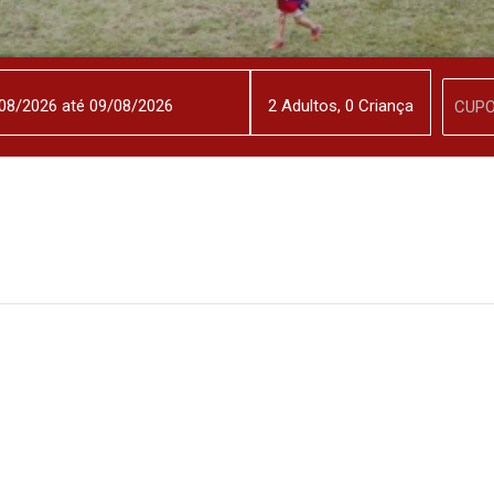
2
Adulto
s
,
0
Criança