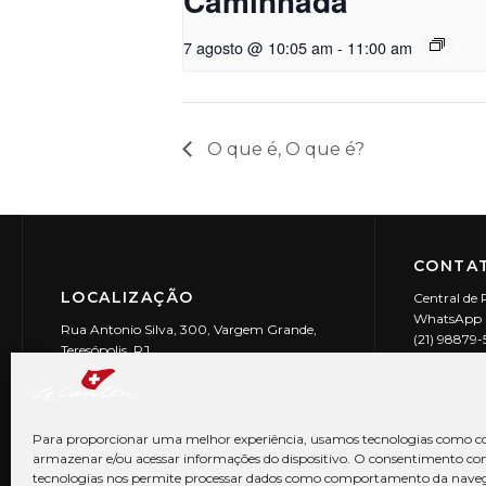
Caminhada
7 agosto @ 10:05 am
-
11:00 am
O que é, O que é?
CONTAT
LOCALIZAÇÃO
Central de 
WhatsApp (
Rua Antonio Silva, 300, Vargem Grande,
(21) 98879
Teresópolis, RJ
reservas@l
CEP: 25990-150
Le Canton | 
CNPJ 29.9
Para proporcionar uma melhor experiência, usamos tecnologias como co
armazenar e/ou acessar informações do dispositivo. O consentimento co
tecnologias nos permite processar dados como comportamento da nave