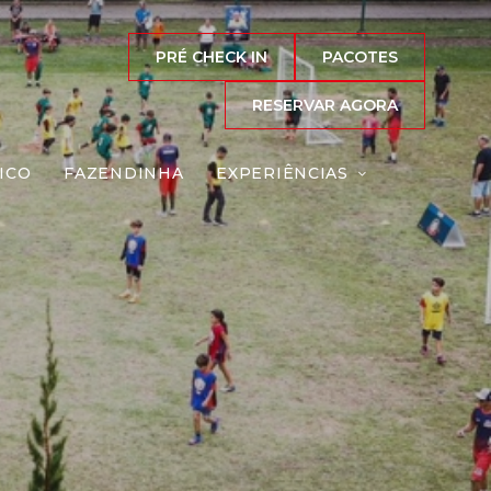
PRÉ CHECK IN
PACOTES
RESERVAR AGORA
ICO
FAZENDINHA
EXPERIÊNCIAS
Reserve agora, com
o melhor preço