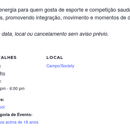
energia para quem gosta de esporte e competição saudáv
cas, promovendo integração, movimento e momentos de 
 data, local ou cancelamento sem aviso prévio.
TALHES
LOCAL
:
Campo/Society
lho
:
 pm - 6:00 pm
es:
bol
goria de Evento:
tos acima de 18 anos