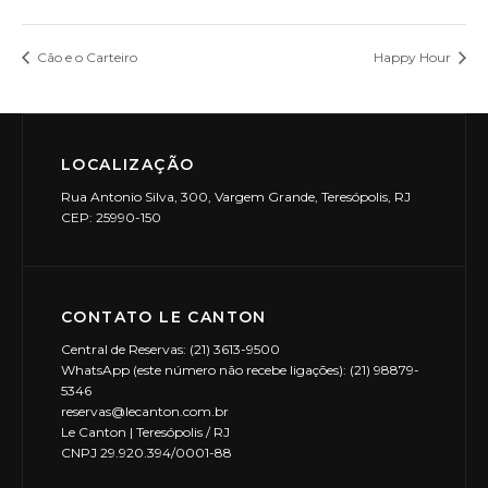
Cão e o Carteiro
Happy Hour
LOCALIZAÇÃO
Rua Antonio Silva, 300, Vargem Grande, Teresópolis, RJ
CEP: 25990-150
CONTATO LE CANTON
Central de Reservas: (21) 3613-9500
WhatsApp (este número não recebe ligações): (21) 98879-
5346
reservas@lecanton.com.br
Le Canton | Teresópolis / RJ
CNPJ 29.920.394/0001-88