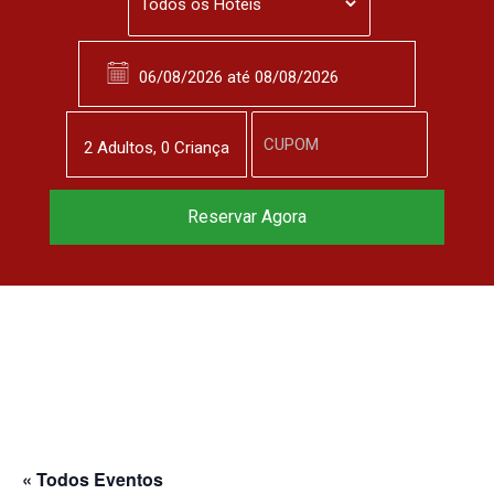
2
Adulto
s
,
0
Criança
Reservar Agora
« Todos Eventos