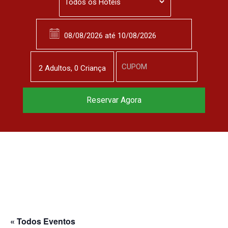
2
Adulto
s
,
0
Criança
Reserve agora, com
Reservar Agora
o melhor preço
garantido
▼
« Todos Eventos