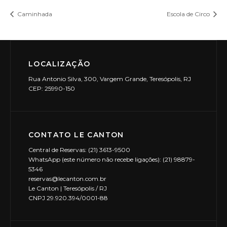
Caminhada
Escola de Circo
LOCALIZAÇÃO
Rua Antonio Silva, 300, Vargem Grande, Teresópolis, RJ
CEP: 25990-150
CONTATO LE CANTON
Central de Reservas: (21) 3613-9500
WhatsApp (este número não recebe ligações): (21) 98879-
5346
reservas@lecanton.com.br
Le Canton | Teresópolis / RJ
CNPJ 29.920.394/0001-88