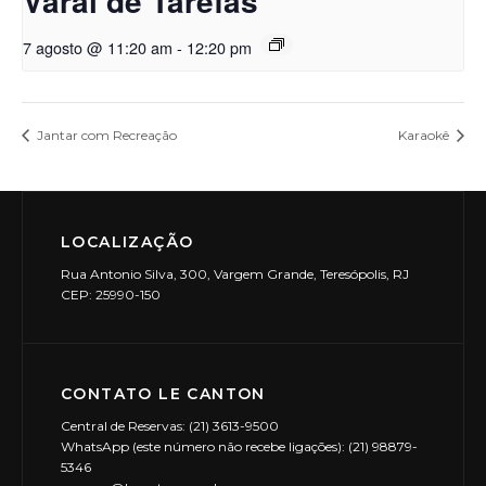
Varal de Tarefas
7 agosto @ 11:20 am
-
12:20 pm
Jantar com Recreação
Karaokê
LOCALIZAÇÃO
Rua Antonio Silva, 300, Vargem Grande, Teresópolis, RJ
CEP: 25990-150
CONTATO LE CANTON
Central de Reservas: (21) 3613-9500
WhatsApp (este número não recebe ligações): (21) 98879-
5346