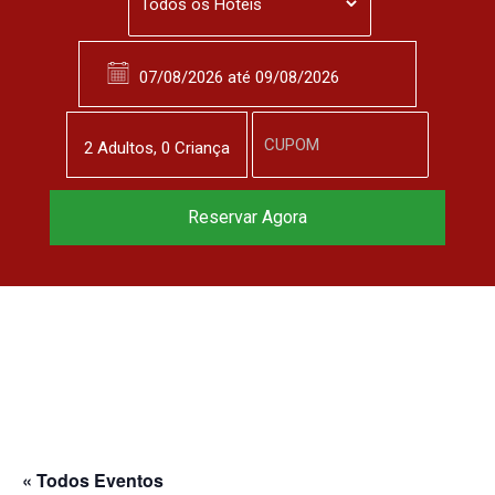
2
Adulto
s
,
0
Criança
Reservar Agora
« Todos Eventos