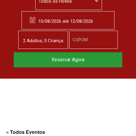
2
Adulto
s
,
0
Criança
Reservar Agora
« Todos Eventos