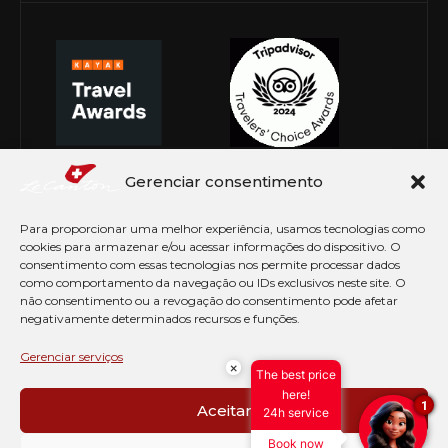
Gerenciar consentimento
Para proporcionar uma melhor experiência, usamos tecnologias como
cookies para armazenar e/ou acessar informações do dispositivo. O
consentimento com essas tecnologias nos permite processar dados
como comportamento da navegação ou IDs exclusivos neste site. O
não consentimento ou a revogação do consentimento pode afetar
negativamente determinados recursos e funções.
© Copyright 2026 Le Canton. Todos os direitos
reservados
Gerenciar serviços
×
The best price
PRÉ CHECK-IN
here!
1
Aceitar
24h service
AVISO DE COOKIES
Book now