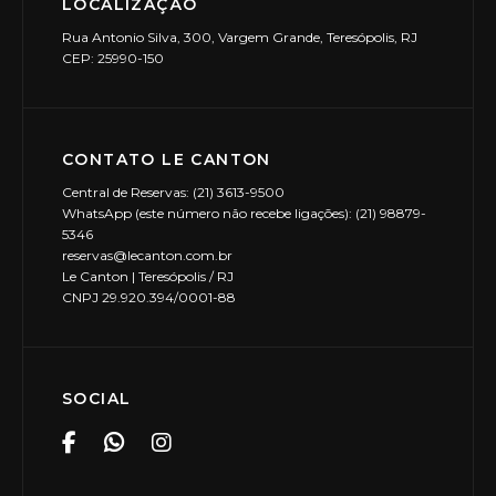
LOCALIZAÇÃO
Rua Antonio Silva, 300, Vargem Grande, Teresópolis, RJ
CEP: 25990-150
CONTATO LE CANTON
Central de Reservas: (21) 3613-9500
WhatsApp (este número não recebe ligações): (21) 98879-
5346
reservas@lecanton.com.br
Le Canton | Teresópolis / RJ
CNPJ 29.920.394/0001-88
SOCIAL