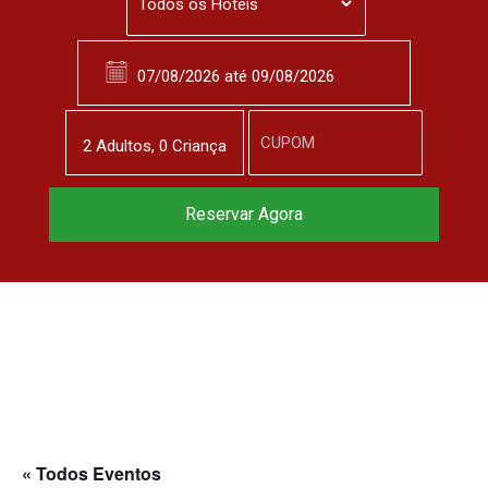
2
Adulto
s
,
0
Criança
Reservar Agora
« Todos Eventos