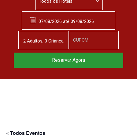
2
Adulto
s
,
0
Criança
Reservar Agora
« Todos Eventos