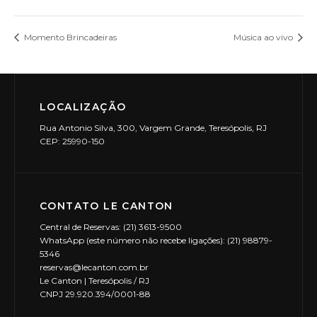
Momento Brincadeiras
Música ao vivo
LOCALIZAÇÃO
Rua Antonio Silva, 300, Vargem Grande, Teresópolis, RJ
CEP: 25990-150
CONTATO LE CANTON
Central de Reservas: (21) 3613-9500
WhatsApp (este número não recebe ligações): (21) 98879-
5346
reservas@lecanton.com.br
Le Canton | Teresópolis / RJ
CNPJ 29.920.394/0001-88