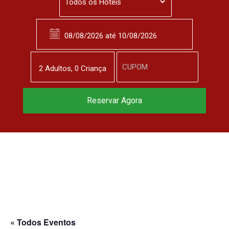
2
Adulto
s
,
0
Criança
Reservar Agora
« Todos Eventos