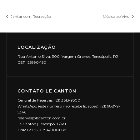
Jantar com Recreação
Música ao Vivo
LOCALIZAÇÃO
Rua Antonio Silva, 300, Vargem Grande, Teresópolis, RJ
CEP: 25990-150
CONTATO LE CANTON
Central de Reservas: (21) 3613-9500
WhatsApp (este número não recebe ligações): (21) 98879-
5346
reservas@lecanton.com.br
Le Canton | Teresópolis / RJ
CNPJ 29.920.394/0001-88