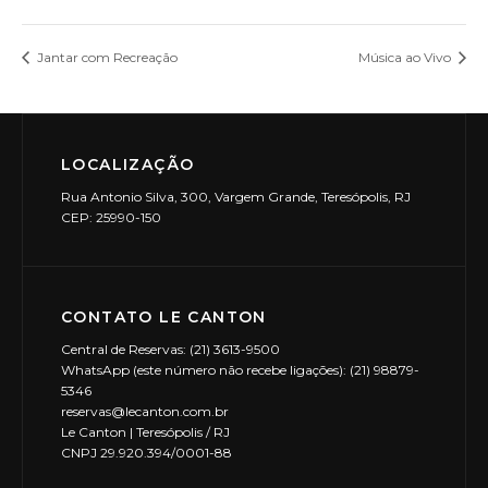
Jantar com Recreação
Música ao Vivo
LOCALIZAÇÃO
Rua Antonio Silva, 300, Vargem Grande, Teresópolis, RJ
CEP: 25990-150
CONTATO LE CANTON
Central de Reservas: (21) 3613-9500
WhatsApp (este número não recebe ligações): (21) 98879-
5346
reservas@lecanton.com.br
Le Canton | Teresópolis / RJ
CNPJ 29.920.394/0001-88