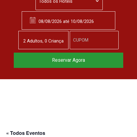
2
Adulto
s
,
0
Criança
Reserve agora, com
Reservar Agora
o melhor preço
garantido
▼
« Todos Eventos