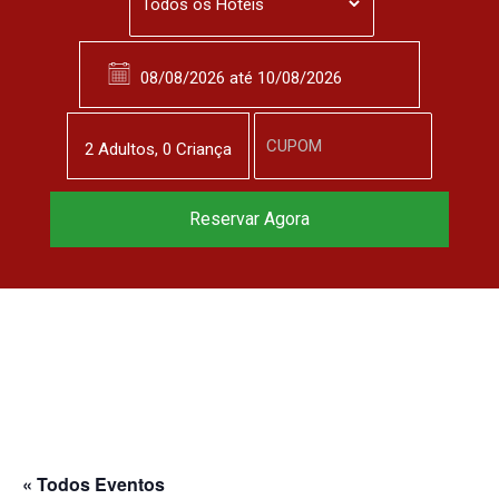
2
Adulto
s
,
0
Criança
Reservar Agora
« Todos Eventos